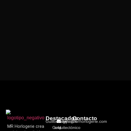
Destacados
Contacto
Guillochage
Reloj estilo
info@mrhorlogerie.com
MR Horlogerie crea
Gold
arquitectónico