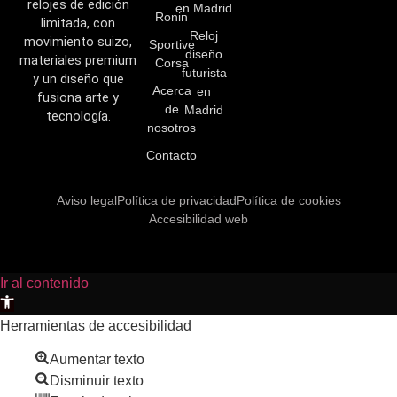
relojes de edición
en Madrid
Ronin
limitada, con
Reloj
movimiento suizo,
Sportive
diseño
materiales premium
Corsa
futurista
y un diseño que
Acerca
en
fusiona arte y
de
Madrid
tecnología.
nosotros
Contacto
Aviso legal
Política de privacidad
Política de cookies
Accesibilidad web
Ir al contenido
Abrir
barra
Herramientas de accesibilidad
de
Aumentar texto
herramientas
Disminuir texto